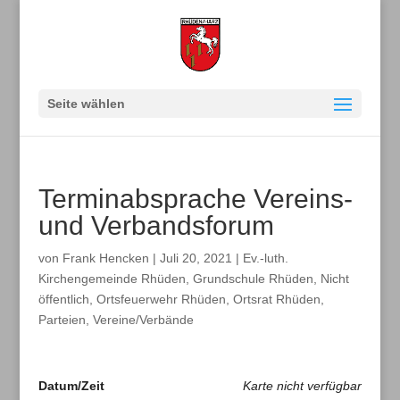
Seite wählen
Terminabsprache Vereins-
und Verbandsforum
von
Frank Hencken
|
Juli 20, 2021
|
Ev.-luth.
Kirchengemeinde Rhüden
,
Grundschule Rhüden
,
Nicht
öffentlich
,
Ortsfeuerwehr Rhüden
,
Ortsrat Rhüden
,
Parteien
,
Vereine/Verbände
Datum/Zeit
Karte nicht verfügbar