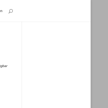
en
ügbar