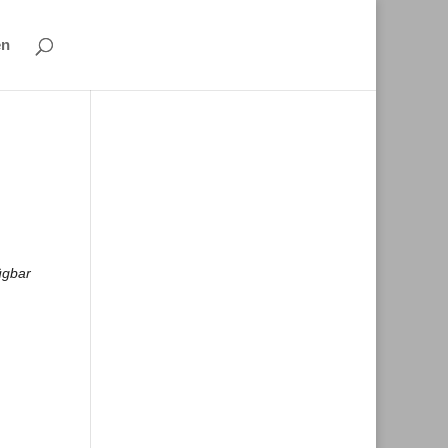
en
ügbar