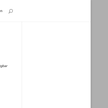
en
ügbar