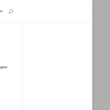
en
ügbar